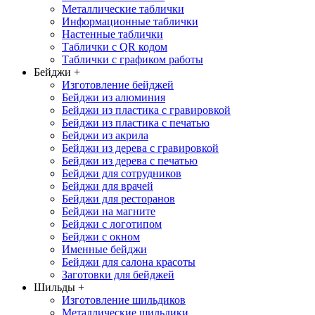
Металлические таблички
Информационные таблички
Настенные таблички
Таблички с QR кодом
Таблички с графиком работы
Бейджи
+
Изготовление бейджей
Бейджи из алюминия
Бейджи из пластика с гравировкой
Бейджи из пластика с печатью
Бейджи из акрила
Бейджи из дерева с гравировкой
Бейджи из дерева с печатью
Бейджи для сотрудников
Бейджи для врачей
Бейджи для ресторанов
Бейджи на магните
Бейджи с логотипом
Бейджи с окном
Именные бейджи
Бейджи для салона красоты
Заготовки для бейджей
Шильды
+
Изготовление шильдиков
Металлические шильдики